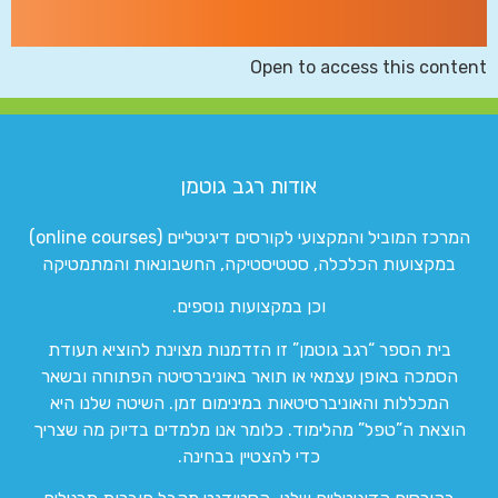
Open to access this content
אודות רגב גוטמן
המרכז המוביל והמקצועי לקורסים דיגיטליים (online courses)
במקצועות הכלכלה, סטטיסטיקה, החשבונאות והמתמטיקה
וכן במקצועות נוספים.
בית הספר “רגב גוטמן” זו הזדמנות מצוינת להוציא תעודת
הסמכה באופן עצמאי או תואר באוניברסיטה הפתוחה ובשאר
המכללות והאוניברסיטאות במינימום זמן. השיטה שלנו היא
הוצאת ה”טפל” מהלימוד. כלומר אנו מלמדים בדיוק מה שצריך
כדי להצטיין בבחינה.