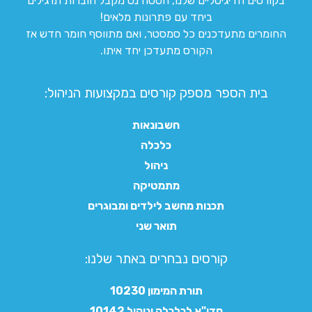
בקורסים הדיגיטליים שלנו, הסטודנט מקבל חוברות תרגילים
ביחד עם פתרונות מלאים!
החומרים מתעדכנים כל סמסטר, ואם מתווסף חומר חדש אז
הקורס מתעדכן יחד איתו.
בית הספר מספק קורסים במקצועות הניהול:
חשבונאות
כלכלה
ניהול
מתמטיקה
תכנות מחשב לילדים ומבוגרים
תואר שני
קורסים נבחרים באתר שלנו:​
תורת המימון 10230
חדו"א לכלכלה וניהול 10142