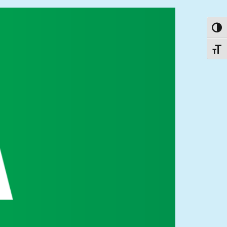
פעל/כבה ניגודיות גבוהה
תג גודל גופן