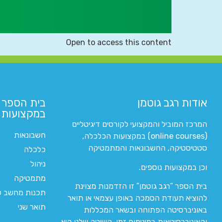
Open to access this content
אודות רגב גוטמן
בית הספר 
במקצועות ה
המרכז המוביל והמקצועי לקורסים דיגיטליים
חשבונאות
(online courses) במקצועות הכלכלה,
סטטיסטיקה, החשבונאות והמתמטיקה
כלכלה
ניהול
וכן במקצועות נוספים.
מתמטיקה
בית הספר “רגב גוטמן” זו הזדמנות מצוינת
תכנות מחשב לי
להוציא תעודת הסמכה באופן עצמאי או תואר
תואר שני
באוניברסיטה הפתוחה ובשאר המכללות
והאוניברסיטאות במינימום זמן. השיטה שלנו היא