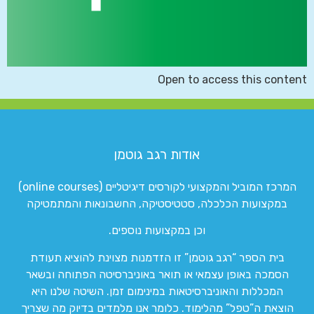
Open to access this content
אודות רגב גוטמן
המרכז המוביל והמקצועי לקורסים דיגיטליים (online courses)
במקצועות הכלכלה, סטטיסטיקה, החשבונאות והמתמטיקה
וכן במקצועות נוספים.
בית הספר “רגב גוטמן” זו הזדמנות מצוינת להוציא תעודת
הסמכה באופן עצמאי או תואר באוניברסיטה הפתוחה ובשאר
המכללות והאוניברסיטאות במינימום זמן. השיטה שלנו היא
הוצאת ה”טפל” מהלימוד. כלומר אנו מלמדים בדיוק מה שצריך