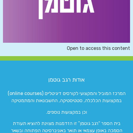
Open to access this content
אודות רגב גוטמן
המרכז המוביל והמקצועי לקורסים דיגיטליים (online courses)
במקצועות הכלכלה, סטטיסטיקה, החשבונאות והמתמטיקה
וכן במקצועות נוספים.
בית הספר “רגב גוטמן” זו הזדמנות מצוינת להוציא תעודת
הסמכה באופן עצמאי או תואר באוניברסיטה הפתוחה ובשאר