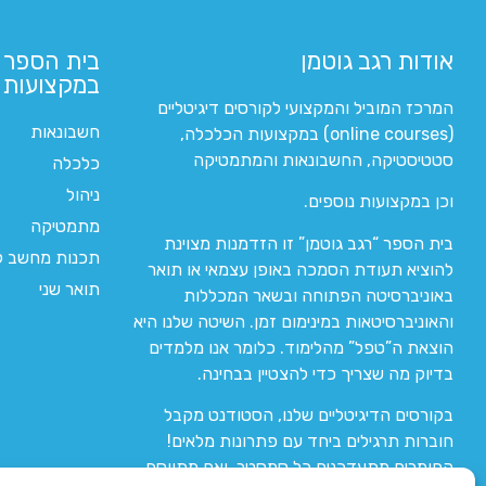
אודות רגב גוטמן
בית הספר 
במקצועות ה
המרכז המוביל והמקצועי לקורסים דיגיטליים
חשבונאות
(online courses) במקצועות הכלכלה,
סטטיסטיקה, החשבונאות והמתמטיקה
כלכלה
ניהול
וכן במקצועות נוספים.
מתמטיקה
בית הספר “רגב גוטמן” זו הזדמנות מצוינת
תכנות מחשב לי
להוציא תעודת הסמכה באופן עצמאי או תואר
תואר שני
באוניברסיטה הפתוחה ובשאר המכללות
והאוניברסיטאות במינימום זמן. השיטה שלנו היא
הוצאת ה”טפל” מהלימוד. כלומר אנו מלמדים
בדיוק מה שצריך כדי להצטיין בבחינה.
בקורסים הדיגיטליים שלנו, הסטודנט מקבל
חוברות תרגילים ביחד עם פתרונות מלאים!
החומרים מתעדכנים כל סמסטר, ואם מתווסף