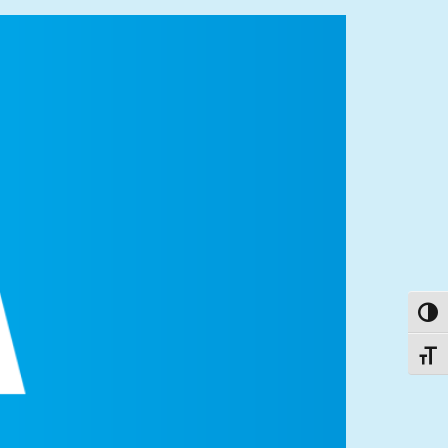
פעל/כבה ניגודיות גבוהה
תג גודל גופן