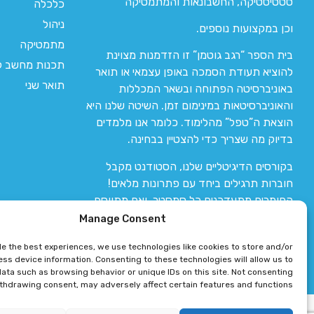
סטטיסטיקה, החשבונאות והמתמטיקה
כלכלה
ניהול
וכן במקצועות נוספים.
מתמטיקה
בית הספר “רגב גוטמן” זו הזדמנות מצוינת
תכנות מחשב לי
להוציא תעודת הסמכה באופן עצמאי או תואר
תואר שני
באוניברסיטה הפתוחה ובשאר המכללות
והאוניברסיטאות במינימום זמן. השיטה שלנו היא
הוצאת ה”טפל” מהלימוד. כלומר אנו מלמדים
בדיוק מה שצריך כדי להצטיין בבחינה.
בקורסים הדיגיטליים שלנו, הסטודנט מקבל
חוברות תרגילים ביחד עם פתרונות מלאים!
החומרים מתעדכנים כל סמסטר, ואם מתווסף
חומר חדש אז הקורס מתעדכן יחד איתו.
Manage Consent
de the best experiences, we use technologies like cookies to store and/or
ss device information. Consenting to these technologies will allow us to
ata such as browsing behavior or unique IDs on this site. Not consenting
ithdrawing consent, may adversely affect certain features and functions.
רגב גוטמן 2024 © כל הזכויות שמורות