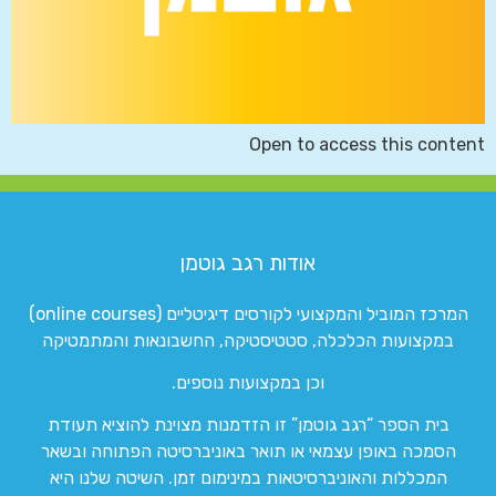
Open to access this content
אודות רגב גוטמן
המרכז המוביל והמקצועי לקורסים דיגיטליים (online courses)
במקצועות הכלכלה, סטטיסטיקה, החשבונאות והמתמטיקה
וכן במקצועות נוספים.
בית הספר “רגב גוטמן” זו הזדמנות מצוינת להוציא תעודת
הסמכה באופן עצמאי או תואר באוניברסיטה הפתוחה ובשאר
המכללות והאוניברסיטאות במינימום זמן. השיטה שלנו היא