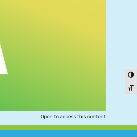
פעל/כבה ניגודיות גבוהה
תג גודל גופן
Open to access this content