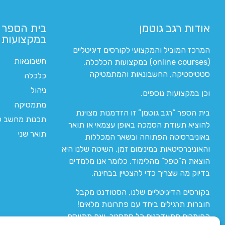
אודות רגב גוטמן
בית הספר 
במקצועות ה
המרכז המוביל והמקצועי לקורסים דיגיטליים
חשבונאות
(online courses) במקצועות הכלכלה,
סטטיסטיקה, החשבונאות והמתמטיקה
כלכלה
ניהול
וכן במקצועות נוספים.
מתמטיקה
בית הספר “רגב גוטמן” זו הזדמנות מצוינת
תכנות מחשב לי
להוציא תעודת הסמכה באופן עצמאי או תואר
תואר שני
באוניברסיטה הפתוחה ובשאר המכללות
והאוניברסיטאות במינימום זמן. השיטה שלנו היא
הוצאת ה”טפל” מהלימוד. כלומר אנו מלמדים
בדיוק מה שצריך כדי להצטיין בבחינה.
בקורסים הדיגיטליים שלנו, הסטודנט מקבל
חוברות תרגילים ביחד עם פתרונות מלאים!
החומרים מתעדכנים כל סמסטר, ואם מתווסף