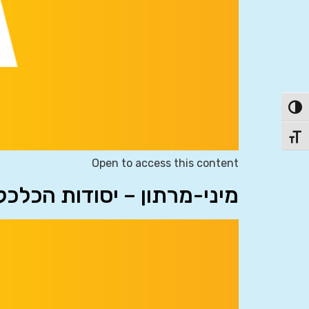
פעל/כבה ניגודיות גבוהה
תג גודל גופן
Open to access this content
מיני-מרתון – יסודות הכלכ