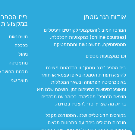
אודות רגב גוטמן
בית הספר 
במקצועות ה
המרכז המוביל והמקצועי לקורסים דיגיטליים
חשבונאות
(online courses) במקצועות הכלכלה,
סטטיסטיקה, החשבונאות והמתמטיקה
כלכלה
ניהול
וכן במקצועות נוספים.
מתמטיקה
בית הספר “רגב גוטמן” זו הזדמנות מצוינת
תכנות מחשב לי
להוציא תעודת הסמכה באופן עצמאי או תואר
תואר שני
באוניברסיטה הפתוחה ובשאר המכללות
והאוניברסיטאות במינימום זמן. השיטה שלנו היא
הוצאת ה”טפל” מהלימוד. כלומר אנו מלמדים
בדיוק מה שצריך כדי להצטיין בבחינה.
בקורסים הדיגיטליים שלנו, הסטודנט מקבל
חוברות תרגילים ביחד עם פתרונות מלאים!
החומרים מתעדכנים כל סמסטר, ואם מתווסף