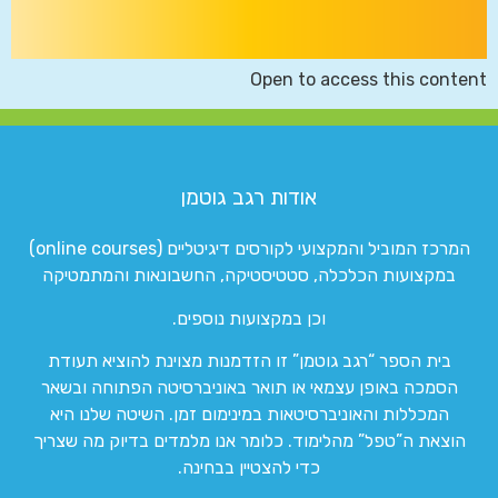
Open to access this content
אודות רגב גוטמן
המרכז המוביל והמקצועי לקורסים דיגיטליים (online courses)
במקצועות הכלכלה, סטטיסטיקה, החשבונאות והמתמטיקה
וכן במקצועות נוספים.
בית הספר “רגב גוטמן” זו הזדמנות מצוינת להוציא תעודת
הסמכה באופן עצמאי או תואר באוניברסיטה הפתוחה ובשאר
המכללות והאוניברסיטאות במינימום זמן. השיטה שלנו היא
הוצאת ה”טפל” מהלימוד. כלומר אנו מלמדים בדיוק מה שצריך
כדי להצטיין בבחינה.