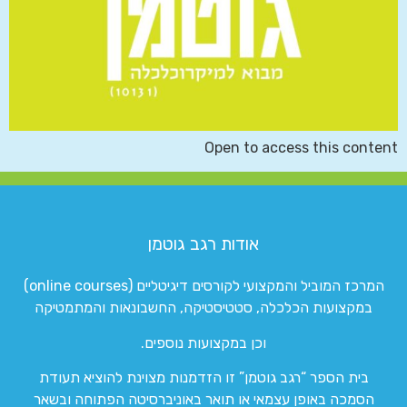
Open to access this content
אודות רגב גוטמן
המרכז המוביל והמקצועי לקורסים דיגיטליים (online courses)
במקצועות הכלכלה, סטטיסטיקה, החשבונאות והמתמטיקה
וכן במקצועות נוספים.
בית הספר “רגב גוטמן” זו הזדמנות מצוינת להוציא תעודת
הסמכה באופן עצמאי או תואר באוניברסיטה הפתוחה ובשאר