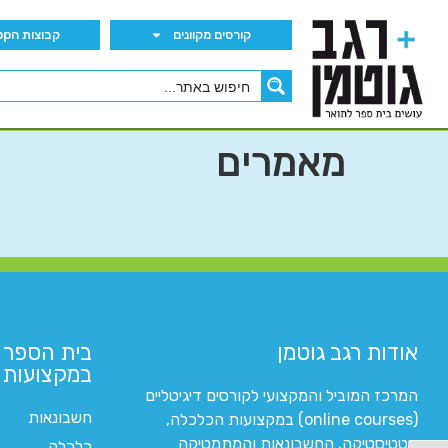
קורסים מקוונים
קבוצות הWhatsApp
מאמרים
אודות רגב גוטמן
בית הספר 
במקצועות ה
המרכז המוביל והמקצועי לקורסים דיגיטליים
חשבונאות
(online courses) במקצועות הכלכלה,
סטטיסטיקה, החשבונאות והמתמטיקה
כלכלה