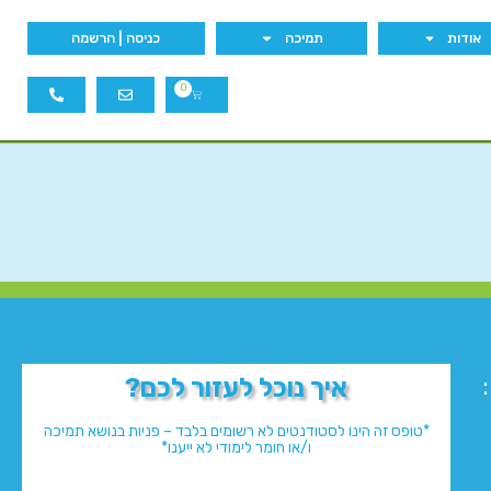
אודות
תמיכה
כניסה | הרשמה
0
איך נוכל לעזור לכם?
*טופס זה הינו לסטודנטים לא רשומים בלבד – פניות בנושא תמיכה
ו/או חומר לימודי לא ייענו*