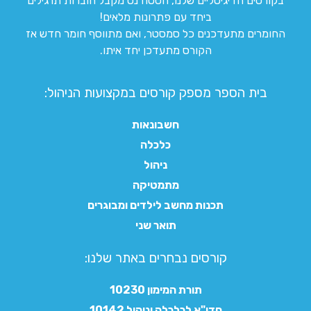
בקורסים הדיגיטליים שלנו, הסטודנט מקבל חוברות תרגילים
ביחד עם פתרונות מלאים!
החומרים מתעדכנים כל סמסטר, ואם מתווסף חומר חדש אז
הקורס מתעדכן יחד איתו.
בית הספר מספק קורסים במקצועות הניהול:
חשבונאות
כלכלה
ניהול
מתמטיקה
תכנות מחשב לילדים ומבוגרים
תואר שני
קורסים נבחרים באתר שלנו:​
תורת המימון 10230
חדו"א לכלכלה וניהול 10142