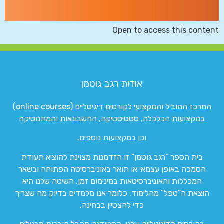
Open to access this content
אודות רגב גוטמן
המרכז המוביל והמקצועי לקורסים דיגיטליים (online courses)
במקצועות הכלכלה, סטטיסטיקה, החשבונאות והמתמטיקה
וכן במקצועות נוספים.
בית הספר “רגב גוטמן” זו הזדמנות מצוינת להוציא תעודת
הסמכה באופן עצמאי או תואר באוניברסיטה הפתוחה ובשאר
המכללות והאוניברסיטאות במינימום זמן. השיטה שלנו היא
הוצאת ה”טפל” מהלימוד. כלומר אנו מלמדים בדיוק מה שצריך
כדי להצטיין בבחינה.