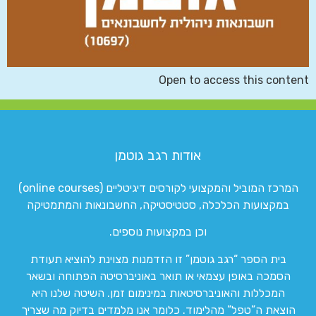
Open to access this content
אודות רגב גוטמן
המרכז המוביל והמקצועי לקורסים דיגיטליים (online courses)
במקצועות הכלכלה, סטטיסטיקה, החשבונאות והמתמטיקה
וכן במקצועות נוספים.
בית הספר “רגב גוטמן” זו הזדמנות מצוינת להוציא תעודת
הסמכה באופן עצמאי או תואר באוניברסיטה הפתוחה ובשאר
המכללות והאוניברסיטאות במינימום זמן. השיטה שלנו היא
הוצאת ה”טפל” מהלימוד. כלומר אנו מלמדים בדיוק מה שצריך