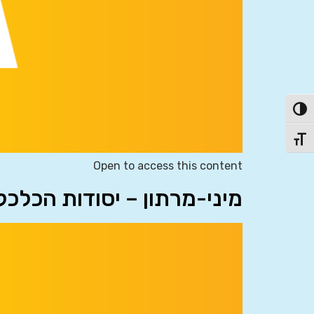
פעל/כבה ניגודיות גבוהה
תג גודל גופן
Open to access this content
מיני-מרתון – יסודות הכלכ