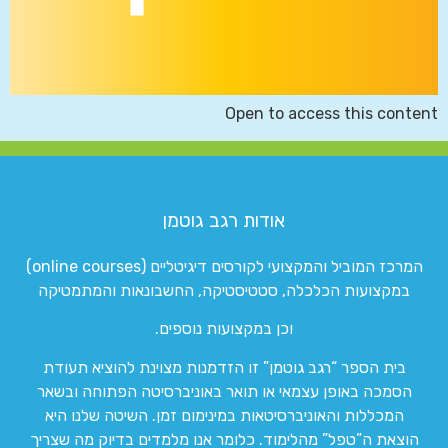
Open to access this content
אודות רגב גוטמן
המרכז המוביל והמקצועי לקורסים דיגיטליים (online courses)
במקצועות הכלכלה, סטטיסטיקה, החשבונאות והמתמטיקה
וכן במקצועות נוספים.
בית הספר “רגב גוטמן” זו הזדמנות מצוינת להוציא תעודת
הסמכה באופן עצמאי או תואר באוניברסיטה הפתוחה ובשאר
המכללות והאוניברסיטאות במינימום זמן. השיטה שלנו היא
הוצאת ה”טפל” מהלימוד. כלומר אנו מלמדים בדיוק מה שצריך