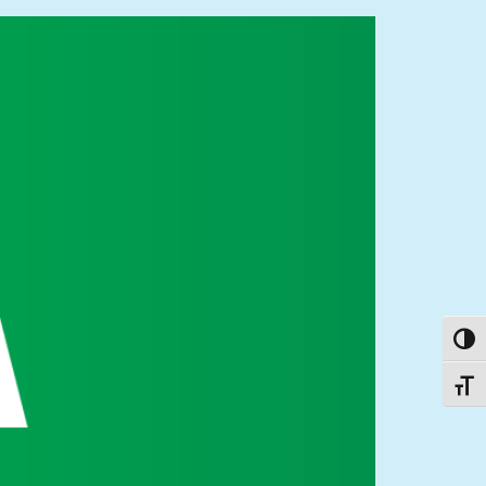
פעל/כבה ניגודיות גבוהה
תג גודל גופן