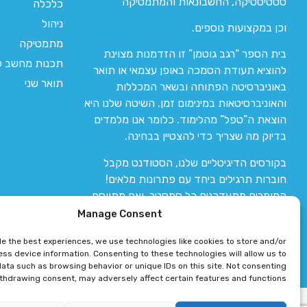
סטטיסטיקה, החשבונאות והמתמטיקה
כלכלה
ניהול
וכן במקצועות נוספים.
מתמטיקה
בית הספר “רגב גוטמן” זו הזדמנות מצוינת
תכנות מחשב לי
להוציא תעודת הסמכה באופן עצמאי או תואר
תואר שני
באוניברסיטה הפתוחה ובשאר המכללות
והאוניברסיטאות במינימום זמן. השיטה שלנו היא
הוצאת ה”טפל” מהלימוד. כלומר אנו מלמדים
בדיוק מה שצריך כדי להצטיין בבחינה.
בקורסים הדיגיטליים שלנו, הסטודנט מקבל
חוברות תרגילים ביחד עם פתרונות מלאים!
החומרים מתעדכנים כל סמסטר, ואם מתווסף
חומר חדש אז הקורס מתעדכן יחד איתו.
Manage Consent
de the best experiences, we use technologies like cookies to store and/or
ss device information. Consenting to these technologies will allow us to
ata such as browsing behavior or unique IDs on this site. Not consenting
ithdrawing consent, may adversely affect certain features and functions.
רגב גוטמן 2024 © כל הזכויות שמורות