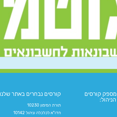
מספק קורסים
קורסים נבחרים באתר שלנו:​
ניהול:
תורת המימון 10230
חדו"א לכלכלה וניהול 10142