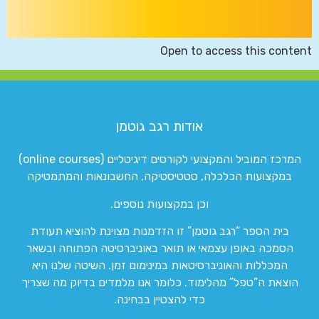
Open to access this content
אודות רגב גוטמן
המרכז המוביל והמקצועי לקורסים דיגיטליים (online courses)
במקצועות הכלכלה, סטטיסטיקה, החשבונאות והמתמטיקה
וכן במקצועות נוספים.
בית הספר “רגב גוטמן” זו הזדמנות מצוינת להוציא תעודת
הסמכה באופן עצמאי או תואר באוניברסיטה הפתוחה ובשאר
המכללות והאוניברסיטאות במינימום זמן. השיטה שלנו היא
הוצאת ה”טפל” מהלימוד. כלומר אנו מלמדים בדיוק מה שצריך
כדי להצטיין בבחינה.