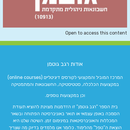
Open to access this content
אודות רגב גוטמן
המרכז המוביל והמקצועי לקורסים דיגיטליים (online courses)
במקצועות הכלכלה, סטטיסטיקה, החשבונאות והמתמטיקה
וכן במקצועות נוספים.
בית הספר “רגב גוטמן” זו הזדמנות מצוינת להוציא תעודת
הסמכה באופן עצמאי או תואר באוניברסיטה הפתוחה ובשאר
המכללות והאוניברסיטאות במינימום זמן. השיטה שלנו היא
הוצאת ה”טפל” מהלימוד. כלומר אנו מלמדים בדיוק מה שצריך