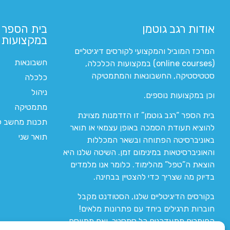
אודות רגב גוטמן
בית הספר 
במקצועות ה
המרכז המוביל והמקצועי לקורסים דיגיטליים
חשבונאות
(online courses) במקצועות הכלכלה,
סטטיסטיקה, החשבונאות והמתמטיקה
כלכלה
ניהול
וכן במקצועות נוספים.
מתמטיקה
בית הספר “רגב גוטמן” זו הזדמנות מצוינת
תכנות מחשב לי
להוציא תעודת הסמכה באופן עצמאי או תואר
תואר שני
באוניברסיטה הפתוחה ובשאר המכללות
והאוניברסיטאות במינימום זמן. השיטה שלנו היא
הוצאת ה”טפל” מהלימוד. כלומר אנו מלמדים
בדיוק מה שצריך כדי להצטיין בבחינה.
בקורסים הדיגיטליים שלנו, הסטודנט מקבל
חוברות תרגילים ביחד עם פתרונות מלאים!
החומרים מתעדכנים כל סמסטר, ואם מתווסף