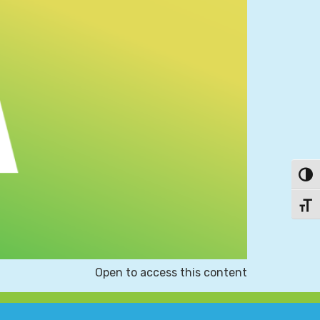
פעל/כבה ניגודיות גבוהה
תג גודל גופן
Open to access this content