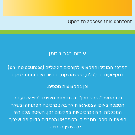
Open to access this content
אודות רגב גוטמן
המרכז המוביל והמקצועי לקורסים דיגיטליים (online courses)
במקצועות הכלכלה, סטטיסטיקה, החשבונאות והמתמטיקה
וכן במקצועות נוספים.
בית הספר “רגב גוטמן” זו הזדמנות מצוינת להוציא תעודת
הסמכה באופן עצמאי או תואר באוניברסיטה הפתוחה ובשאר
המכללות והאוניברסיטאות במינימום זמן. השיטה שלנו היא
הוצאת ה”טפל” מהלימוד. כלומר אנו מלמדים בדיוק מה שצריך
כדי להצטיין בבחינה.