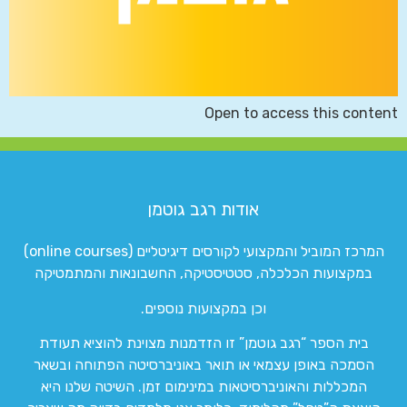
Open to access this content
אודות רגב גוטמן
המרכז המוביל והמקצועי לקורסים דיגיטליים (online courses)
במקצועות הכלכלה, סטטיסטיקה, החשבונאות והמתמטיקה
וכן במקצועות נוספים.
בית הספר “רגב גוטמן” זו הזדמנות מצוינת להוציא תעודת
הסמכה באופן עצמאי או תואר באוניברסיטה הפתוחה ובשאר
המכללות והאוניברסיטאות במינימום זמן. השיטה שלנו היא