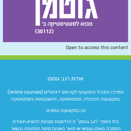
Open to access this content
אודות רגב גוטמן
המרכז המוביל והמקצועי לקורסים דיגיטליים (online courses)
במקצועות הכלכלה, סטטיסטיקה, החשבונאות והמתמטיקה
וכן במקצועות נוספים.
בית הספר “רגב גוטמן” זו הזדמנות מצוינת להוציא תעודת
הסמכה באופן עצמאי או תואר באוניברסיטה הפתוחה ובשאר