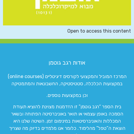
Open to access this content
אודות רגב גוטמן
המרכז המוביל והמקצועי לקורסים דיגיטליים (online courses)
במקצועות הכלכלה, סטטיסטיקה, החשבונאות והמתמטיקה
וכן במקצועות נוספים.
בית הספר “רגב גוטמן” זו הזדמנות מצוינת להוציא תעודת
הסמכה באופן עצמאי או תואר באוניברסיטה הפתוחה ובשאר
המכללות והאוניברסיטאות במינימום זמן. השיטה שלנו היא
הוצאת ה”טפל” מהלימוד. כלומר אנו מלמדים בדיוק מה שצריך