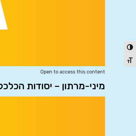
פעל/כבה ניגודיות גבוהה
תג גודל גופן
Open to access this content
מיני-מרתון – יסודות הכלכ