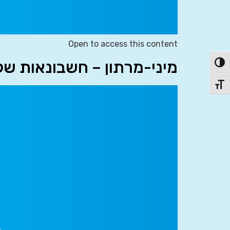
Open to access this content
מיני-מרתון – חשבונאות של
פעל/כבה ניגודיות גבוהה
תג גודל גופן