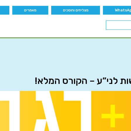
מצליחים וחוסכים
מאמרים
ת לני”ע – הקורס המלא!