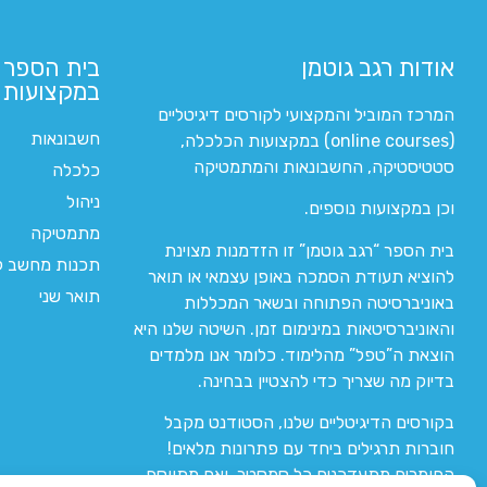
אודות רגב גוטמן
בית הספר 
במקצועות ה
המרכז המוביל והמקצועי לקורסים דיגיטליים
חשבונאות
(online courses) במקצועות הכלכלה,
סטטיסטיקה, החשבונאות והמתמטיקה
כלכלה
ניהול
וכן במקצועות נוספים.
מתמטיקה
בית הספר “רגב גוטמן” זו הזדמנות מצוינת
תכנות מחשב לי
להוציא תעודת הסמכה באופן עצמאי או תואר
תואר שני
באוניברסיטה הפתוחה ובשאר המכללות
והאוניברסיטאות במינימום זמן. השיטה שלנו היא
הוצאת ה”טפל” מהלימוד. כלומר אנו מלמדים
בדיוק מה שצריך כדי להצטיין בבחינה.
בקורסים הדיגיטליים שלנו, הסטודנט מקבל
חוברות תרגילים ביחד עם פתרונות מלאים!
החומרים מתעדכנים כל סמסטר, ואם מתווסף