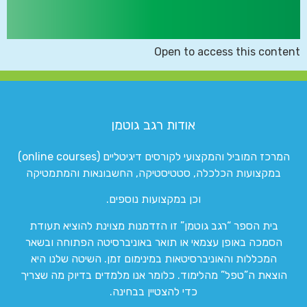
Open to access this content
אודות רגב גוטמן
המרכז המוביל והמקצועי לקורסים דיגיטליים (online courses)
במקצועות הכלכלה, סטטיסטיקה, החשבונאות והמתמטיקה
וכן במקצועות נוספים.
בית הספר “רגב גוטמן” זו הזדמנות מצוינת להוציא תעודת
הסמכה באופן עצמאי או תואר באוניברסיטה הפתוחה ובשאר
המכללות והאוניברסיטאות במינימום זמן. השיטה שלנו היא
הוצאת ה”טפל” מהלימוד. כלומר אנו מלמדים בדיוק מה שצריך
כדי להצטיין בבחינה.