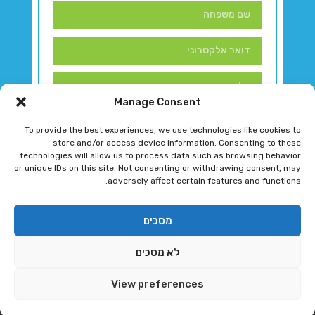
Manage Consent
To provide the best experiences, we use technologies like cookies to
store and/or access device information. Consenting to these
technologies will allow us to process data such as browsing behavior
or unique IDs on this site. Not consenting or withdrawing consent, may
adversely affect certain features and functions.
דברו איתנו!
מסכים
לא מסכים
רגב גוטמן 2024 © כל הזכויות שמורות
View preferences
פיתוח ותחזוקת אתר ע"י DK DIGITAL