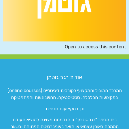
Open to access this content
אודות רגב גוטמן
המרכז המוביל והמקצועי לקורסים דיגיטליים (online courses)
במקצועות הכלכלה, סטטיסטיקה, החשבונאות והמתמטיקה
וכן במקצועות נוספים.
בית הספר “רגב גוטמן” זו הזדמנות מצוינת להוציא תעודת
הסמכה באופן עצמאי או תואר באוניברסיטה הפתוחה ובשאר