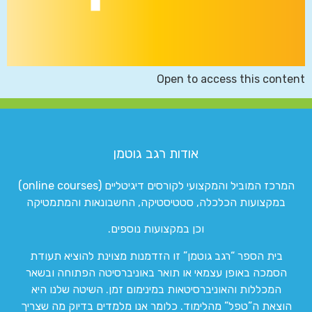
Open to access this content
אודות רגב גוטמן
המרכז המוביל והמקצועי לקורסים דיגיטליים (online courses)
במקצועות הכלכלה, סטטיסטיקה, החשבונאות והמתמטיקה
וכן במקצועות נוספים.
בית הספר “רגב גוטמן” זו הזדמנות מצוינת להוציא תעודת
הסמכה באופן עצמאי או תואר באוניברסיטה הפתוחה ובשאר
המכללות והאוניברסיטאות במינימום זמן. השיטה שלנו היא
הוצאת ה”טפל” מהלימוד. כלומר אנו מלמדים בדיוק מה שצריך