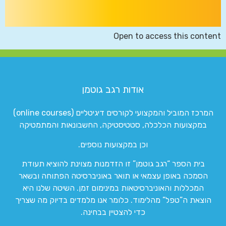
Open to access this content
אודות רגב גוטמן
המרכז המוביל והמקצועי לקורסים דיגיטליים (online courses)
במקצועות הכלכלה, סטטיסטיקה, החשבונאות והמתמטיקה
וכן במקצועות נוספים.
בית הספר “רגב גוטמן” זו הזדמנות מצוינת להוציא תעודת
הסמכה באופן עצמאי או תואר באוניברסיטה הפתוחה ובשאר
המכללות והאוניברסיטאות במינימום זמן. השיטה שלנו היא
הוצאת ה”טפל” מהלימוד. כלומר אנו מלמדים בדיוק מה שצריך
כדי להצטיין בבחינה.