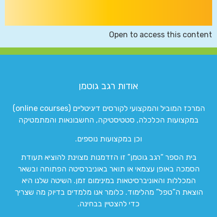
Open to access this content
אודות רגב גוטמן
המרכז המוביל והמקצועי לקורסים דיגיטליים (online courses)
במקצועות הכלכלה, סטטיסטיקה, החשבונאות והמתמטיקה
וכן במקצועות נוספים.
בית הספר “רגב גוטמן” זו הזדמנות מצוינת להוציא תעודת
הסמכה באופן עצמאי או תואר באוניברסיטה הפתוחה ובשאר
המכללות והאוניברסיטאות במינימום זמן. השיטה שלנו היא
הוצאת ה”טפל” מהלימוד. כלומר אנו מלמדים בדיוק מה שצריך
כדי להצטיין בבחינה.