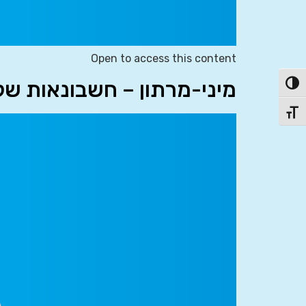
Open to access this content
מיני-מרתון – חשבונאות של
פעל/כבה ניגודיות גבוהה
תג גודל גופן