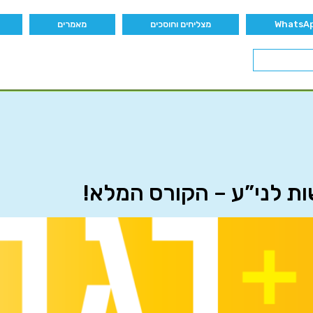
מצליחים וחוסכים
מאמרים
ת לני”ע – הקורס המלא!