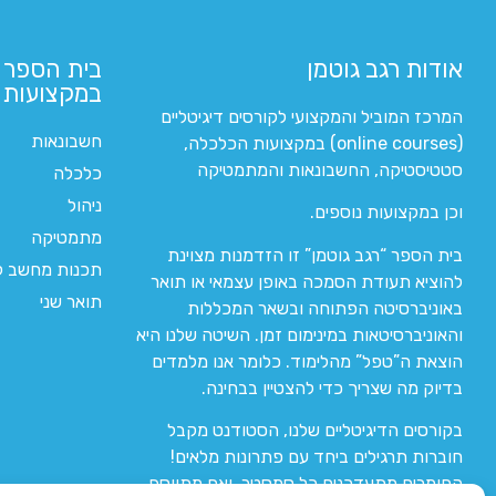
אודות רגב גוטמן
בית הספר 
במקצועות ה
המרכז המוביל והמקצועי לקורסים דיגיטליים
חשבונאות
(online courses) במקצועות הכלכלה,
סטטיסטיקה, החשבונאות והמתמטיקה
כלכלה
ניהול
וכן במקצועות נוספים.
מתמטיקה
בית הספר “רגב גוטמן” זו הזדמנות מצוינת
תכנות מחשב לי
להוציא תעודת הסמכה באופן עצמאי או תואר
תואר שני
באוניברסיטה הפתוחה ובשאר המכללות
והאוניברסיטאות במינימום זמן. השיטה שלנו היא
הוצאת ה”טפל” מהלימוד. כלומר אנו מלמדים
בדיוק מה שצריך כדי להצטיין בבחינה.
בקורסים הדיגיטליים שלנו, הסטודנט מקבל
חוברות תרגילים ביחד עם פתרונות מלאים!
החומרים מתעדכנים כל סמסטר, ואם מתווסף