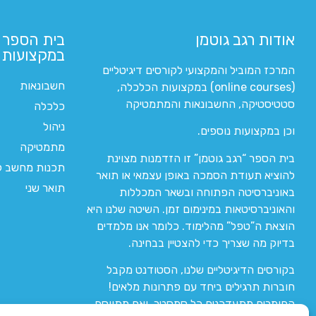
אודות רגב גוטמן
בית הספר 
במקצועות ה
המרכז המוביל והמקצועי לקורסים דיגיטליים
חשבונאות
(online courses) במקצועות הכלכלה,
סטטיסטיקה, החשבונאות והמתמטיקה
כלכלה
ניהול
וכן במקצועות נוספים.
מתמטיקה
בית הספר “רגב גוטמן” זו הזדמנות מצוינת
תכנות מחשב לי
להוציא תעודת הסמכה באופן עצמאי או תואר
תואר שני
באוניברסיטה הפתוחה ובשאר המכללות
והאוניברסיטאות במינימום זמן. השיטה שלנו היא
הוצאת ה”טפל” מהלימוד. כלומר אנו מלמדים
בדיוק מה שצריך כדי להצטיין בבחינה.
בקורסים הדיגיטליים שלנו, הסטודנט מקבל
חוברות תרגילים ביחד עם פתרונות מלאים!
החומרים מתעדכנים כל סמסטר, ואם מתווסף