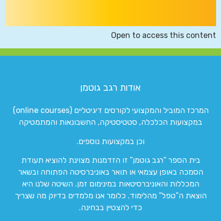
Open to access this content
אודות רגב גוטמן
המרכז המוביל והמקצועי לקורסים דיגיטליים (online courses)
במקצועות הכלכלה, סטטיסטיקה, החשבונאות והמתמטיקה
וכן במקצועות נוספים.
בית הספר “רגב גוטמן” זו הזדמנות מצוינת להוציא תעודת
הסמכה באופן עצמאי או תואר באוניברסיטה הפתוחה ובשאר
המכללות והאוניברסיטאות במינימום זמן. השיטה שלנו היא
הוצאת ה”טפל” מהלימוד. כלומר אנו מלמדים בדיוק מה שצריך
כדי להצטיין בבחינה.