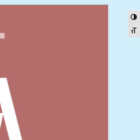
פעל/כבה ניגודיות גבוהה
תג גודל גופן