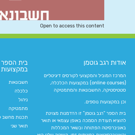
Open to access this content
אודות רגב גוטמן
בית הספר 
במקצועות ה
המרכז המוביל והמקצועי לקורסים דיגיטליים
חשבונאות
(online courses) במקצועות הכלכלה,
סטטיסטיקה, החשבונאות והמתמטיקה
כלכלה
ניהול
וכן במקצועות נוספים.
מתמטיקה
בית הספר “רגב גוטמן” זו הזדמנות מצוינת
תכנות מחשב לי
להוציא תעודת הסמכה באופן עצמאי או תואר
תואר שני
באוניברסיטה הפתוחה ובשאר המכללות
והאוניברסיטאות במינימום זמן. השיטה שלנו היא