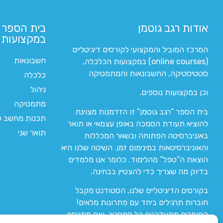
אודות רגב גוטמן
בית הספר 
במקצועות ה
המרכז המוביל והמקצועי לקורסים דיגיטליים
חשבונאות
(online courses) במקצועות הכלכלה,
סטטיסטיקה, החשבונאות והמתמטיקה
כלכלה
ניהול
וכן במקצועות נוספים.
מתמטיקה
בית הספר “רגב גוטמן” זו הזדמנות מצוינת
תכנות מחשב לי
להוציא תעודת הסמכה באופן עצמאי או תואר
תואר שני
באוניברסיטה הפתוחה ובשאר המכללות
והאוניברסיטאות במינימום זמן. השיטה שלנו היא
הוצאת ה”טפל” מהלימוד. כלומר אנו מלמדים
בדיוק מה שצריך כדי להצטיין בבחינה.
בקורסים הדיגיטליים שלנו, הסטודנט מקבל
חוברות תרגילים ביחד עם פתרונות מלאים!
החומרים מתעדכנים כל סמסטר, ואם מתווסף