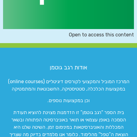
Open to access this content
אודות רגב גוטמן
המרכז המוביל והמקצועי לקורסים דיגיטליים (online courses)
במקצועות הכלכלה, סטטיסטיקה, החשבונאות והמתמטיקה
וכן במקצועות נוספים.
בית הספר “רגב גוטמן” זו הזדמנות מצוינת להוציא תעודת
הסמכה באופן עצמאי או תואר באוניברסיטה הפתוחה ובשאר
המכללות והאוניברסיטאות במינימום זמן. השיטה שלנו היא
הוצאת ה”טפל” מהלימוד. כלומר אנו מלמדים בדיוק מה שצריך