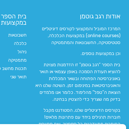
אודות רגב גוטמן
בית הספר 
במקצועות ה
המרכז המוביל והמקצועי לקורסים דיגיטליים
חשבונאות
(online courses) במקצועות הכלכלה,
סטטיסטיקה, החשבונאות והמתמטיקה
כלכלה
ניהול
וכן במקצועות נוספים.
מתמטיקה
בית הספר “רגב גוטמן” זו הזדמנות מצוינת
תכנות מחשב לי
להוציא תעודת הסמכה באופן עצמאי או תואר
תואר שני
באוניברסיטה הפתוחה ובשאר המכללות
והאוניברסיטאות במינימום זמן. השיטה שלנו היא
הוצאת ה”טפל” מהלימוד. כלומר אנו מלמדים
בדיוק מה שצריך כדי להצטיין בבחינה.
בקורסים הדיגיטליים שלנו, הסטודנט מקבל
חוברות תרגילים ביחד עם פתרונות מלאים!
החומרים מתעדכנים כל סמסטר, ואם מתווסף