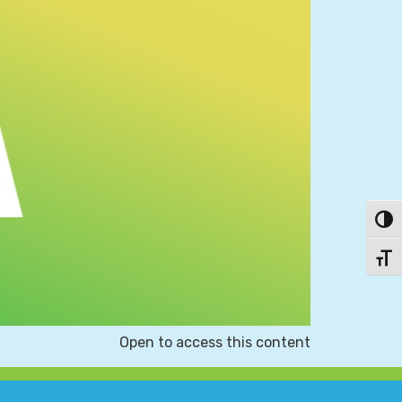
פעל/כבה ניגודיות גבוהה
תג גודל גופן
Open to access this content