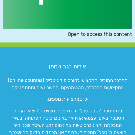
Open to access this content
אודות רגב גוטמן
המרכז המוביל והמקצועי לקורסים דיגיטליים (online courses)
במקצועות הכלכלה, סטטיסטיקה, החשבונאות והמתמטיקה
וכן במקצועות נוספים.
בית הספר “רגב גוטמן” זו הזדמנות מצוינת להוציא תעודת
הסמכה באופן עצמאי או תואר באוניברסיטה הפתוחה ובשאר
המכללות והאוניברסיטאות במינימום זמן. השיטה שלנו היא
הוצאת ה”טפל” מהלימוד. כלומר אנו מלמדים בדיוק מה שצריך