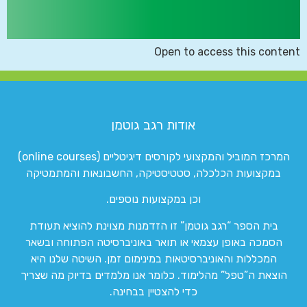
Open to access this content
אודות רגב גוטמן
המרכז המוביל והמקצועי לקורסים דיגיטליים (online courses)
במקצועות הכלכלה, סטטיסטיקה, החשבונאות והמתמטיקה
וכן במקצועות נוספים.
בית הספר “רגב גוטמן” זו הזדמנות מצוינת להוציא תעודת
הסמכה באופן עצמאי או תואר באוניברסיטה הפתוחה ובשאר
המכללות והאוניברסיטאות במינימום זמן. השיטה שלנו היא
הוצאת ה”טפל” מהלימוד. כלומר אנו מלמדים בדיוק מה שצריך
כדי להצטיין בבחינה.