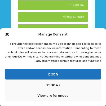
Manage Consent
To provide the best experiences, we use technologies like cookies to
store and/or access device information. Consenting to these
technologies will allow us to process data such as browsing behavior
or unique IDs on this site. Not consenting or withdrawing consent, may
adversely affect certain features and functions.
דברו איתנו!
מסכים
לא מסכים
רגב גוטמן 2024 © כל הזכויות שמורות
View preferences
פיתוח ותחזוקת אתר ע"י DK DIGITAL