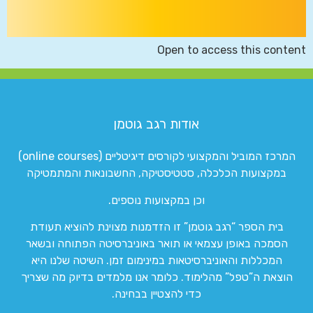
Open to access this content
אודות רגב גוטמן
המרכז המוביל והמקצועי לקורסים דיגיטליים (online courses)
במקצועות הכלכלה, סטטיסטיקה, החשבונאות והמתמטיקה
וכן במקצועות נוספים.
בית הספר “רגב גוטמן” זו הזדמנות מצוינת להוציא תעודת
הסמכה באופן עצמאי או תואר באוניברסיטה הפתוחה ובשאר
המכללות והאוניברסיטאות במינימום זמן. השיטה שלנו היא
הוצאת ה”טפל” מהלימוד. כלומר אנו מלמדים בדיוק מה שצריך
כדי להצטיין בבחינה.