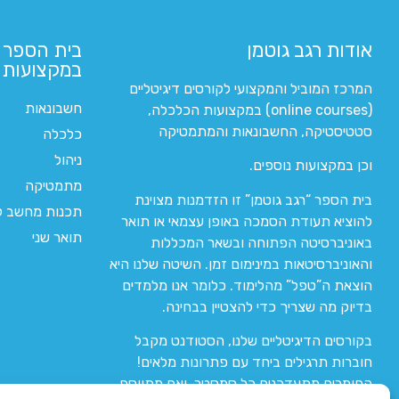
אודות רגב גוטמן
בית הספר 
במקצועות ה
המרכז המוביל והמקצועי לקורסים דיגיטליים
חשבונאות
(online courses) במקצועות הכלכלה,
סטטיסטיקה, החשבונאות והמתמטיקה
כלכלה
ניהול
וכן במקצועות נוספים.
מתמטיקה
בית הספר “רגב גוטמן” זו הזדמנות מצוינת
תכנות מחשב לי
להוציא תעודת הסמכה באופן עצמאי או תואר
תואר שני
באוניברסיטה הפתוחה ובשאר המכללות
והאוניברסיטאות במינימום זמן. השיטה שלנו היא
הוצאת ה”טפל” מהלימוד. כלומר אנו מלמדים
בדיוק מה שצריך כדי להצטיין בבחינה.
בקורסים הדיגיטליים שלנו, הסטודנט מקבל
חוברות תרגילים ביחד עם פתרונות מלאים!
החומרים מתעדכנים כל סמסטר, ואם מתווסף