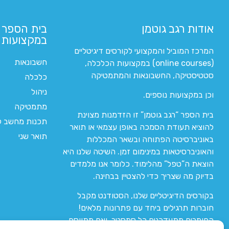
אודות רגב גוטמן
בית הספר 
במקצועות ה
המרכז המוביל והמקצועי לקורסים דיגיטליים
חשבונאות
(online courses) במקצועות הכלכלה,
סטטיסטיקה, החשבונאות והמתמטיקה
כלכלה
ניהול
וכן במקצועות נוספים.
מתמטיקה
בית הספר “רגב גוטמן” זו הזדמנות מצוינת
תכנות מחשב לי
להוציא תעודת הסמכה באופן עצמאי או תואר
תואר שני
באוניברסיטה הפתוחה ובשאר המכללות
והאוניברסיטאות במינימום זמן. השיטה שלנו היא
הוצאת ה”טפל” מהלימוד. כלומר אנו מלמדים
בדיוק מה שצריך כדי להצטיין בבחינה.
בקורסים הדיגיטליים שלנו, הסטודנט מקבל
חוברות תרגילים ביחד עם פתרונות מלאים!
החומרים מתעדכנים כל סמסטר, ואם מתווסף