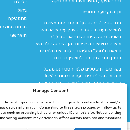
סטטיסטיקה, החשבונאות והמתמטיקה
כלכלה
ניהול
וכן במקצועות נוספים.
מתמטיקה
בית הספר “רגב גוטמן” זו הזדמנות מצוינת
תכנות מחשב לי
להוציא תעודת הסמכה באופן עצמאי או תואר
תואר שני
באוניברסיטה הפתוחה ובשאר המכללות
והאוניברסיטאות במינימום זמן. השיטה שלנו היא
הוצאת ה”טפל” מהלימוד. כלומר אנו מלמדים
בדיוק מה שצריך כדי להצטיין בבחינה.
בקורסים הדיגיטליים שלנו, הסטודנט מקבל
חוברות תרגילים ביחד עם פתרונות מלאים!
החומרים מתעדכנים כל סמסטר, ואם מתווסף
חומר חדש אז הקורס מתעדכן יחד איתו.
Manage Consent
de the best experiences, we use technologies like cookies to store and/or
ss device information. Consenting to these technologies will allow us to
ata such as browsing behavior or unique IDs on this site. Not consenting
ithdrawing consent, may adversely affect certain features and functions.
רגב גוטמן 2024 © כל הזכויות שמורות