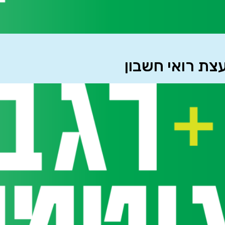
צת רואי חשבון