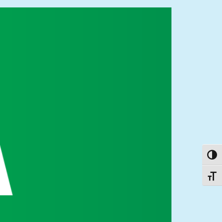
פעל/כבה ניגודיות גבוהה
תג גודל גופן