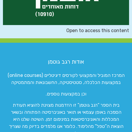
Open to access this content
אודות רגב גוטמן
המרכז המוביל והמקצועי לקורסים דיגיטליים (online courses)
במקצועות הכלכלה, סטטיסטיקה, החשבונאות והמתמטיקה
וכן במקצועות נוספים.
בית הספר “רגב גוטמן” זו הזדמנות מצוינת להוציא תעודת
הסמכה באופן עצמאי או תואר באוניברסיטה הפתוחה ובשאר
המכללות והאוניברסיטאות במינימום זמן. השיטה שלנו היא
הוצאת ה”טפל” מהלימוד. כלומר אנו מלמדים בדיוק מה שצריך