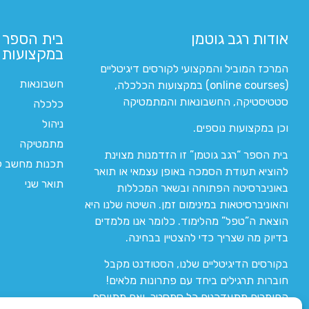
אודות רגב גוטמן
בית הספר 
במקצועות ה
המרכז המוביל והמקצועי לקורסים דיגיטליים
חשבונאות
(online courses) במקצועות הכלכלה,
סטטיסטיקה, החשבונאות והמתמטיקה
כלכלה
ניהול
וכן במקצועות נוספים.
מתמטיקה
בית הספר “רגב גוטמן” זו הזדמנות מצוינת
תכנות מחשב לי
להוציא תעודת הסמכה באופן עצמאי או תואר
תואר שני
באוניברסיטה הפתוחה ובשאר המכללות
והאוניברסיטאות במינימום זמן. השיטה שלנו היא
הוצאת ה”טפל” מהלימוד. כלומר אנו מלמדים
בדיוק מה שצריך כדי להצטיין בבחינה.
בקורסים הדיגיטליים שלנו, הסטודנט מקבל
חוברות תרגילים ביחד עם פתרונות מלאים!
החומרים מתעדכנים כל סמסטר, ואם מתווסף