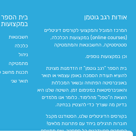
אודות רגב גוטמן
בית הספר 
במקצועות ה
המרכז המוביל והמקצועי לקורסים דיגיטליים
חשבונאות
(online courses) במקצועות הכלכלה,
סטטיסטיקה, החשבונאות והמתמטיקה
כלכלה
ניהול
וכן במקצועות נוספים.
מתמטיקה
בית הספר “רגב גוטמן” זו הזדמנות מצוינת
תכנות מחשב לי
להוציא תעודת הסמכה באופן עצמאי או תואר
תואר שני
באוניברסיטה הפתוחה ובשאר המכללות
והאוניברסיטאות במינימום זמן. השיטה שלנו היא
הוצאת ה”טפל” מהלימוד. כלומר אנו מלמדים
בדיוק מה שצריך כדי להצטיין בבחינה.
בקורסים הדיגיטליים שלנו, הסטודנט מקבל
חוברות תרגילים ביחד עם פתרונות מלאים!
החומרים מתעדכנים כל סמסטר, ואם מתווסף