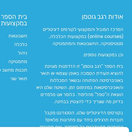
אודות רגב גוטמן
בית הספר 
במקצועות ה
המרכז המוביל והמקצועי לקורסים דיגיטליים
חשבונאות
(online courses) במקצועות הכלכלה,
סטטיסטיקה, החשבונאות והמתמטיקה
כלכלה
ניהול
וכן במקצועות נוספים.
מתמטיקה
בית הספר “רגב גוטמן” זו הזדמנות מצוינת
תכנות מחשב לי
להוציא תעודת הסמכה באופן עצמאי או תואר
תואר שני
באוניברסיטה הפתוחה ובשאר המכללות
והאוניברסיטאות במינימום זמן. השיטה שלנו היא
הוצאת ה”טפל” מהלימוד. כלומר אנו מלמדים
בדיוק מה שצריך כדי להצטיין בבחינה.
בקורסים הדיגיטליים שלנו, הסטודנט מקבל
חוברות תרגילים ביחד עם פתרונות מלאים!
החומרים מתעדכנים כל סמסטר, ואם מתווסף