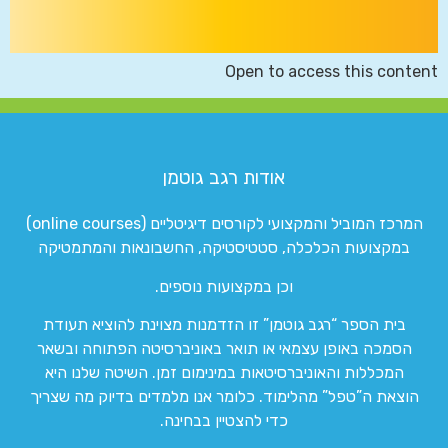
Open to access this content
אודות רגב גוטמן
המרכז המוביל והמקצועי לקורסים דיגיטליים (online courses)
במקצועות הכלכלה, סטטיסטיקה, החשבונאות והמתמטיקה
וכן במקצועות נוספים.
בית הספר “רגב גוטמן” זו הזדמנות מצוינת להוציא תעודת
הסמכה באופן עצמאי או תואר באוניברסיטה הפתוחה ובשאר
המכללות והאוניברסיטאות במינימום זמן. השיטה שלנו היא
הוצאת ה”טפל” מהלימוד. כלומר אנו מלמדים בדיוק מה שצריך
כדי להצטיין בבחינה.